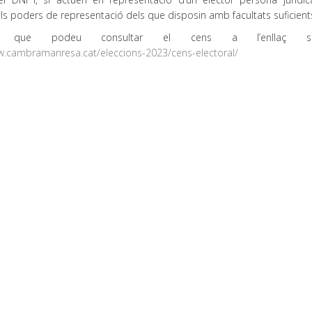
dels poders de representació dels que disposin amb facultats suficient
u que podeu consultar el cens a l’enllaç seg
w.cambramanresa.cat/eleccions-2023/cens-electoral/