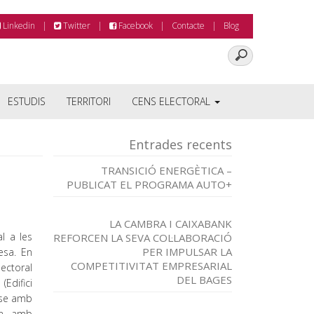
Linkedin
Twitter
Facebook
Contacte
Blog
ESTUDIS
TERRITORI
CENS ELECTORAL
Entrades recents
TRANSICIÓ ENERGÈTICA –
PUBLICAT EL PROGRAMA AUTO+
LA CAMBRA I CAIXABANK
l a les
REFORCEN LA SEVA COL·LABORACIÓ
PER IMPULSAR LA
esa. En
COMPETITIVITAT EMPRESARIAL
lectoral
DEL BAGES
(Edifici
r-se amb
ca, amb