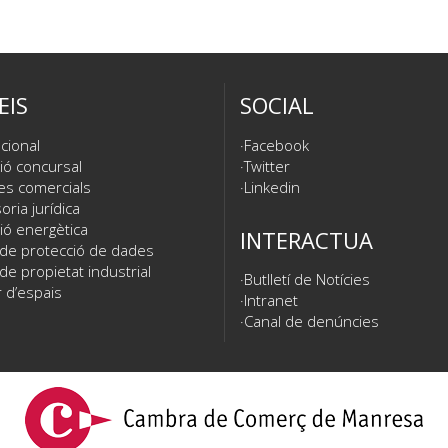
EIS
SOCIAL
cional
Facebook
ió concursal
Twitter
es comercials
Linkedin
ria jurídica
ió energètica
INTERACTUA
 de protecció de dades
de propietat industrial
Butlletí de Notícies
 d’espais
Intranet
Canal de denúncies