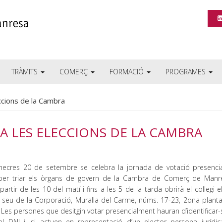
TRÀMITS
COMERÇ
FORMACIÓ
PROGRAMES
ccions de la Cambra
A LES ELECCIONS DE LA CAMBRA
ecres 20 de setembre se celebra la jornada de votació presencia
 per triar els òrgans de govern de la Cambra de Comerç de Manr
partir de les 10 del matí i fins a les 5 de la tarda obrirà el col·legi e
a seu de la Corporació, Muralla del Carme, núms. 17-23, 2ona planta 
. Les persones que desitgin votar presencialment hauran d’identifica
 del DNI i, si actuen en representació d’un elector persona jurídi