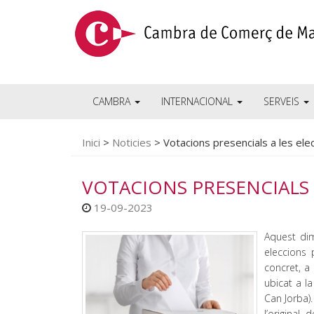
CAMBRA
INTERNACIONAL
SERVEIS
Inici
>
Noticies
>
Votacions presencials a les ele
VOTACIONS PRESENCIALS 
19-09-2023
Aquest dim
eleccions
concret, a 
ubicat a l
Can Jorba)
l’original