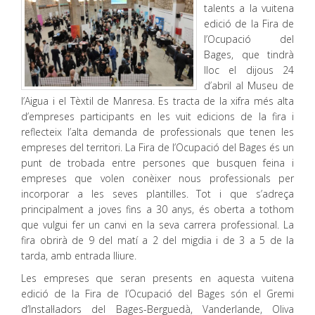
talents a la vuitena
edició de la Fira de
l’Ocupació del
Bages, que tindrà
lloc el dijous 24
d’abril al Museu de
l’Aigua i el Tèxtil de Manresa. Es tracta de la xifra més alta
d’empreses participants en les vuit edicions de la fira i
reflecteix l’alta demanda de professionals que tenen les
empreses del territori. La Fira de l’Ocupació del Bages és un
punt de trobada entre persones que busquen feina i
empreses que volen conèixer nous professionals per
incorporar a les seves plantilles. Tot i que s’adreça
principalment a joves fins a 30 anys, és oberta a tothom
que vulgui fer un canvi en la seva carrera professional. La
fira obrirà de 9 del matí a 2 del migdia i de 3 a 5 de la
tarda, amb entrada lliure.
Les empreses que seran presents en aquesta vuitena
edició de la Fira de l’Ocupació del Bages són el Gremi
d’Instal·ladors del Bages-Berguedà, Vanderlande, Oliva