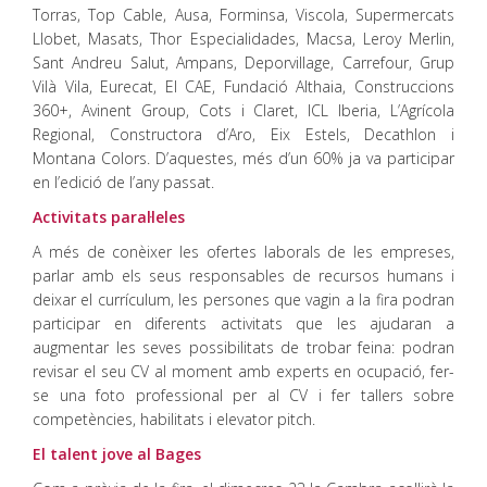
Torras, Top Cable, Ausa, Forminsa, Viscola, Supermercats
Llobet, Masats, Thor Especialidades, Macsa, Leroy Merlin,
Sant Andreu Salut, Ampans, Deporvillage, Carrefour, Grup
Vilà Vila, Eurecat, El CAE, Fundació Althaia, Construccions
360+, Avinent Group, Cots i Claret, ICL Iberia, L’Agrícola
Regional, Constructora d’Aro, Eix Estels, Decathlon i
Montana Colors. D’aquestes, més d’un 60% ja va participar
en l’edició de l’any passat.
Activitats paral·leles
A més de conèixer les ofertes laborals de les empreses,
parlar amb els seus responsables de recursos humans i
deixar el currículum, les persones que vagin a la fira podran
participar en diferents activitats que les ajudaran a
augmentar les seves possibilitats de trobar feina: podran
revisar el seu CV al moment amb experts en ocupació, fer-
se una foto professional per al CV i fer tallers sobre
competències, habilitats i elevator pitch.
El talent jove al Bages