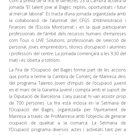
Com a prèvia de la fira, el dimecres 23 la Cambra acollirà la
jornada “El talent jove al Bages: reptes, oportunitats i futur
al mercat laboral”. Es tracta d’una jornada organitzada amb
la col·laboració de l’alumnat del CFGS d’Administració i
Finances de l’Escola Montserrat i en la qual participaran
professionals de l’àmbit dels recursos humans d’empreses
com Tous o UVE Solutions, professionals de selecció de
personal, joves emprenedors, tècnics d’ocupació i alumnes
i professors del centre. La jornada començarà a les 9.30 del
matí i és oberta a tothom.
La Fira de l’Ocupació del Bages forma part de les accions
que porta a terme la Cambra de Comerç de Manresa dins
del programa Talento Joven d’impuls de l’ocupació juvenil
en el marc de la Garantia Juvenil i compta amb el suport de
la Diputació de Barcelona. L’any passat hi van assistir prop
de 700 persones. La fira està inclosa en la Setmana de
l’Ocupació del Bages, organitzada per l’Ajuntament de
Manresa a través de ProManresa amb l’objectiu de generar
ocupació de qualitat a la comarca. La Setmana de
l’Ocupació programa diversos actes i activitats tant per a