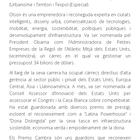
(Urbanisme i Territori i Texpol (Especial).
Olson és una emprenedora i reconeguda experta en ciutats
intel·ligents, disseny urbà, comercialització de tecnologies,
mobilitat, energia, sostenibilitat, polítiques públiques i
desenvolupament d’infraestructura. Va ser nomenada pel
President Obama com l’Administradora de Petites
Empreses de la Regió de l’Atlàntic Mitjà dels Estats Units,
(viceministra), un càrrec en el qual va gestionar un
pressupost 34 bilions de dòlars.
Al llarg de la seva carrera ha ocupat càrrecs directius d’alta
gerència al sector públic i privat dels Estats Units, Europa
Central, Àsia i Llatinoamèrica. A més, va ser nomenada al
Consell Assessor d’Innovació dels Estats Units per
assessorar el Congrés i la Casa Blanca sobre competitivitat.
Ha estat guardonada amb diversos premis de prestigi,
incloent el reconeixement com a “Latina Powerhouse” i
“Dona Distingida” per la seva tasca en infraestructura
sostenible, economia verda i empoderament de la dona.
Els Premis Cambra són uns guardons que reconeixen