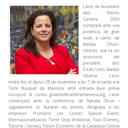
L’acte de lliurament
dels Premis
Cambra 2024
comptarà amb una
ponència de gran
nivell, a càrrec de
Natalia Olson-
Urtecho, que va ser
assessora del
president dels
Estats Units, Barack
Obama. L’acte
tindrà lloc el dijous 28 de novembre a les 7 de la tarda a la
Torre Busquet de Manresa, amb entrada lliure prèvia
inscripció al correu goviedo@cambramanresa.org. L’acte
començarà amb la conferència de Natalia Olson i
seguidament es lliuraran els premis d’enguany a les
empreses Promotor Les Comes Special Events
(Internacionalització), Torné Grup (Indústria), Tous (Comerç,
Turisme i Serveis), Fòrum Econòmic de la Catalunya Central