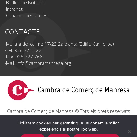
Butlletí de Notícies
Intranet
Canal de denúncies
CONTACTE
Muralla del carme 17-23 2a planta (Edifici Can Jorba)
Tel. 938 724 222
Fax. 938 727 766
Mail.
info@cambramanresa.org
Cambra de Comerç de Manresa © Tots els drets reservats
|
Avís Legal
|
Política de privacitat
|
Política de cookies
Utilitzem cookies per garantir que us donem la millor
experiència al nostre lloc web.