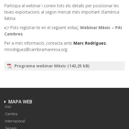
Participa al webinar i coneix tots els detalls per posicionar les
teves exportacions al segon mercat més important d’amèrica
llatina.
👉 Pots registrar-te en el següent enllaç:
Webinar Mèxic – PAI
Cambres
Per a més informació, contacta amb
Marc Rodríguez
,
mrodriguez@cambramanresa.org
Programa webinar Mèxic
MAPA WEB
Inici
Cambra
Internacional
Serveis