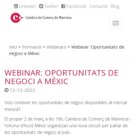
Linkedin
Twitter
Facebook
Contacte
Blog
Inici
>
Formació
>
Webinars
>
Webinar: Oportunitats de
negoci a Mèxic
WEBINAR: OPORTUNITATS DE
NEGOCI A MÈXIC
13-12-2022
Vols conèixer les oportunitats de negoci disponibles al mercat
mexicà?
El proper 2 de març a les 16h, Cambra de Comerç de Manresa i
l’oficina d’Acció Mèxic organitzan una nova sessió per parlar de
les oportunitats de negoci al país.