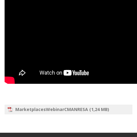
MarketplacesWebinarCMANRESA