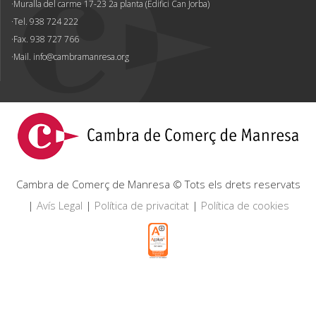
Muralla del carme 17-23 2a planta (Edifici Can Jorba)
Tel. 938 724 222
Fax. 938 727 766
Mail.
info@cambramanresa.org
Cambra de Comerç de Manresa © Tots els drets reservats
|
Avís Legal
|
Política de privacitat
|
Política de cookies