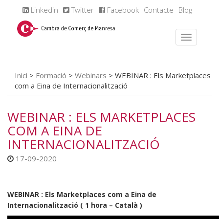
Linkedin
Twitter
Facebook
Contacte
Blog
Inici
>
Formació
>
Webinars
>
WEBINAR : Els Marketplaces
com a Eina de Internacionalització
WEBINAR : ELS MARKETPLACES
COM A EINA DE
INTERNACIONALITZACIÓ
17-09-2020
WEBINAR : Els Marketplaces com a Eina de
Internacionalització ( 1 hora – Català )