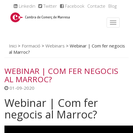
Linkedin
Twitter
Facebook
Contacte
Blog
Inici
>
Formació
>
Webinars
>
Webinar | Com fer negocis
al Marroc?
WEBINAR | COM FER NEGOCIS
AL MARROC?
01-09-2020
Webinar | Com fer
negocis al Marroc?