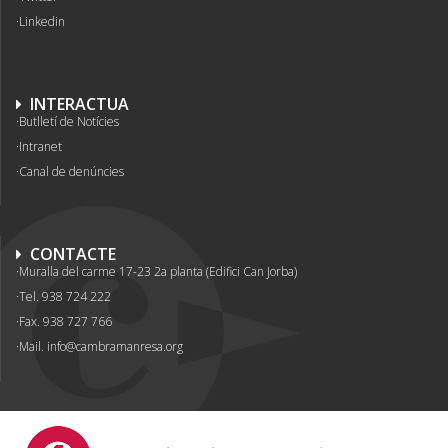
Linkedin
INTERACTUA
Butlletí de Notícies
Intranet
Canal de denúncies
CONTACTE
Muralla del carme 17-23 2a planta (Edifici Can Jorba)
Tel. 938 724 222
Fax. 938 727 766
Mail.
info@cambramanresa.org