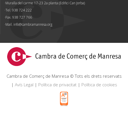
Muralla del carme 17-23 2a planta (Edifici Can Jorba)
Tel. 938 724 222
Fax. 938 727 766
Mail.
info@cambramanresa.org
Cambra de Comerç de Manresa © Tots els drets reservats
|
Avís Legal
|
Política de privacitat
|
Política de cookies