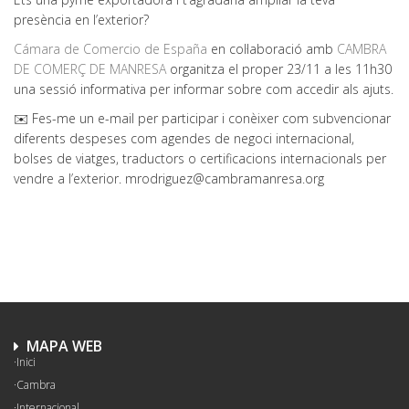
presència en l’exterior?
Cámara de Comercio de España
en col·laboració amb
CAMBRA
DE COMERÇ DE MANRESA
organitza el proper 23/11 a les 11h30
una sessió informativa per informar sobre com accedir als ajuts.
✉️ Fes-me un e-mail per participar i conèixer com subvencionar
diferents despeses com agendes de negoci internacional,
bolses de viatges, traductors o certificacions internacionals per
vendre a l’exterior. mrodriguez@cambramanresa.org
MAPA WEB
Inici
Cambra
Internacional