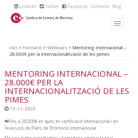
Linkedin
Twitter
Facebook
Contacte
Blog
Inici
>
Formació
>
Webinars
>
Mentoring Internacional –
28.000€ per la internacionalització de les pimes
MENTORING INTERNACIONAL –
28.000€ PER LA
INTERNACIONALITZACIÓ DE LES
PIMES
13-11-2023
📢Fins a 28.000€ en ajuts en certificació internacional i en
l’execució de Plans de Promoció Internacional.
Ets una pyme exportadora i t’agradaria ampliar la teva