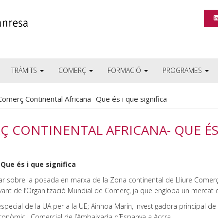
TRÀMITS
COMERÇ
FORMACIÓ
PROGRAMES
Comerç Continental Africana- Que és i que significa
Ç CONTINENTAL AFRICANA- QUE ÉS 
Que és i que significa
lar sobre la posada en marxa de la Zona continental de Lliure Comerç 
davant de l’Organització Mundial de Comerç, ja que engloba un mercat 
ial de la UA per a la UE; Ainhoa ​​Marín, investigadora principal de l’
Econòmic i Comercial de l’Ambaixada d’Espanya a Accra.