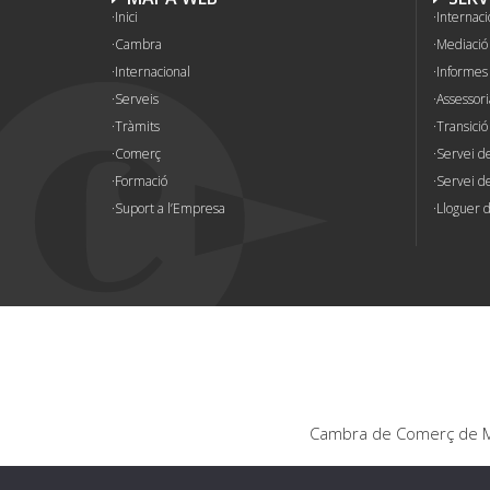
Inici
Internaci
Cambra
Mediació 
Internacional
Informes
Serveis
Assessori
Tràmits
Transició
Comerç
Servei d
Formació
Servei de
Suport a l’Empresa
Lloguer d
Cambra de Comerç de Ma