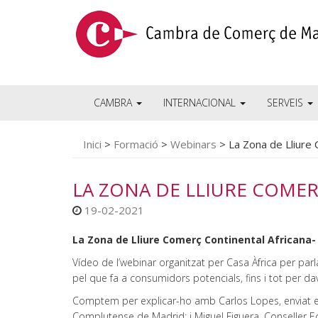
CAMBRA
INTERNACIONAL
SERVEIS
Inici
>
Formació
>
Webinars
>
La Zona de Lliure 
LA ZONA DE LLIURE COMER
19-02-2021
La Zona de Lliure Comerç Continental Africana- 
Vídeo de l’webinar organitzat per Casa Àfrica per par
pel que fa a consumidors potencials, fins i tot per 
Comptem per explicar-ho amb Carlos Lopes, enviat espec
Complutense de Madrid; i Miguel Figuera, Conseller 