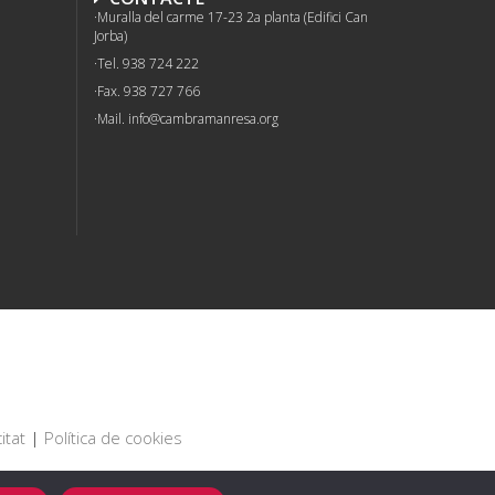
Muralla del carme 17-23 2a planta (Edifici Can
Jorba)
Tel. 938 724 222
Fax. 938 727 766
Mail.
info@cambramanresa.org
itat
|
Política de cookies