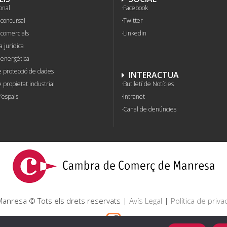
onal
Facebook
concursal
Twitter
 comercials
Linkedin
a jurídica
 energètica
e protecció de dades
INTERACTUA
 propietat industrial
Butlletí de Notícies
’espais
Intranet
Canal de denúncies
nresa © Tots els drets reservats |
Avís Legal
|
Política de privac