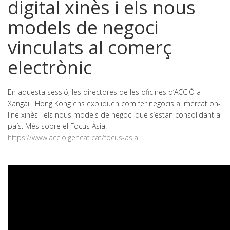
digital xinès i els nous
models de negoci
vinculats al comerç
electrònic
En aquesta sessió, les directores de les oficines d’ACCIÓ a
Xangai i Hong Kong ens expliquen com fer negocis al mercat on-
line xinès i els nous models de negoci que s’estan consolidant al
país. Més sobre el Focus Àsia:
https://www.accio.gencat.cat/focus-asia