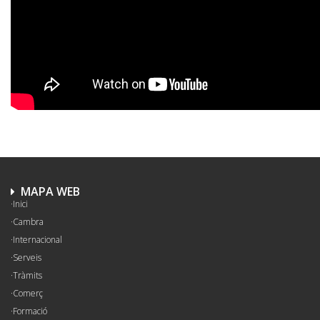
MAPA WEB
Inici
Cambra
Internacional
Serveis
Tràmits
Comerç
Formació