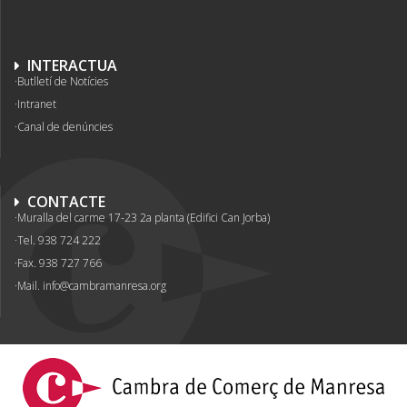
INTERACTUA
Butlletí de Notícies
Intranet
Canal de denúncies
CONTACTE
Muralla del carme 17-23 2a planta (Edifici Can Jorba)
Tel. 938 724 222
Fax. 938 727 766
Mail.
info@cambramanresa.org