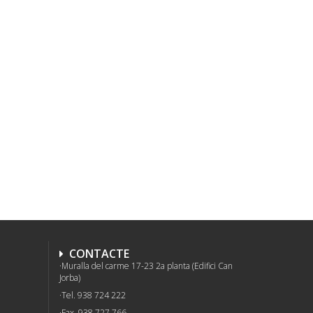
CONTACTE
Muralla del carme 17-23 2a planta (Edifici Can
Jorba)
Tel. 938 724 222
Fax. 938 727 766