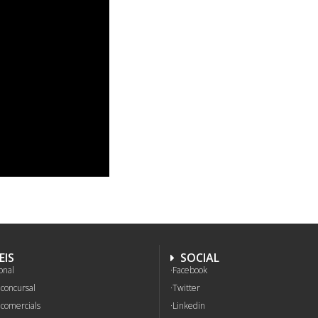
EIS
SOCIAL
onal
Facebook
concursal
Twitter
 comercials
Linkedin