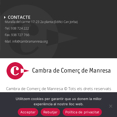
CONTACTE
Muralla del carme 17-23 2a planta (Edifici Can Jorba)
Tel. 938 724 222
Fax. 938 727 766
Mail.
info@cambramanresa.org
Cambra de Comerç de Manresa © Tots els drets reservats
|
Avís Legal
|
Política de privacitat
|
Política de cookies
Utilitzem cookies per garantir que us donem la millor
experiència al nostre lloc web.
Acceptar
Rebutjar
Política de privacitat