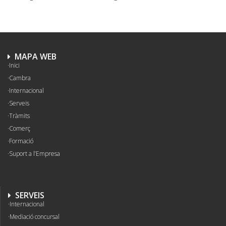
MAPA WEB
Inici
Cambra
Internacional
Serveis
Tràmits
Comerç
Formació
Suport a l’Empresa
SERVEIS
Internacional
Mediació concursal