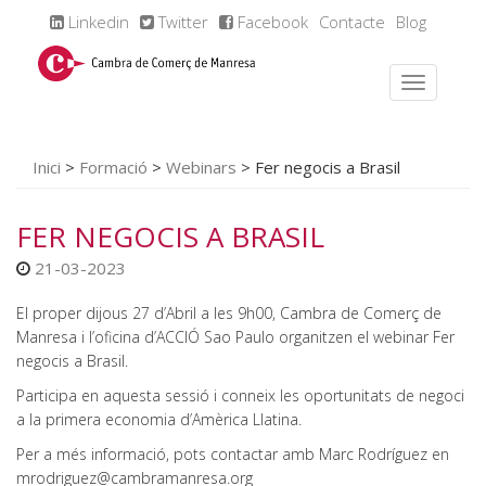
Linkedin
Twitter
Facebook
Contacte
Blog
Inici
>
Formació
>
Webinars
>
Fer negocis a Brasil
FER NEGOCIS A BRASIL
21-03-2023
El proper dijous 27 d’Abril a les 9h00, Cambra de Comerç de
Manresa i l’oficina d’ACCIÓ Sao Paulo organitzen el webinar Fer
negocis a Brasil.
Participa en aquesta sessió i conneix les oportunitats de negoci
a la primera economia d’Amèrica Llatina.
Per a més informació, pots contactar amb Marc Rodríguez en
mrodriguez@cambramanresa.org