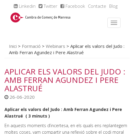
Linkedin
Twitter
Facebook
Contacte
Blog
Inici
>
Formació
>
Webinars
>
Aplicar els valors del Judo :
Amb Ferran Agundez i Pere Alastrué
APLICAR ELS VALORS DEL JUDO :
AMB FERRAN AGUNDEZ I PERE
ALASTRUÉ
26-06-2020
Aplicar els valors del Judo : Amb Ferran Agundez i Pere
Alastrué ( 3 minuts )
En aquests moments d’incertesa, en els quals ens replantegem
moltes coses, vam compartir una reflexió sobre el codi moral