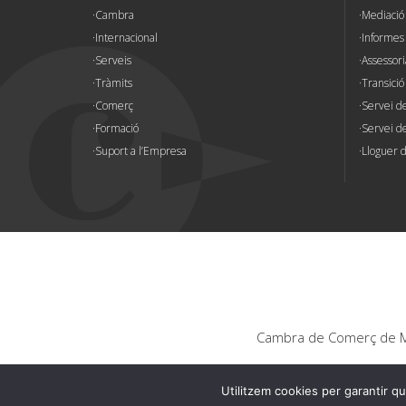
Cambra
Mediació 
Internacional
Informes
Serveis
Assessori
Tràmits
Transició
Comerç
Servei d
Formació
Servei de
Suport a l’Empresa
Lloguer d
Cambra de Comerç de Ma
Utilitzem cookies per garantir qu