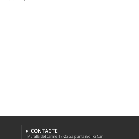
CONTACTE
Muralla del carme 17-23 2a planta (Edifici Can