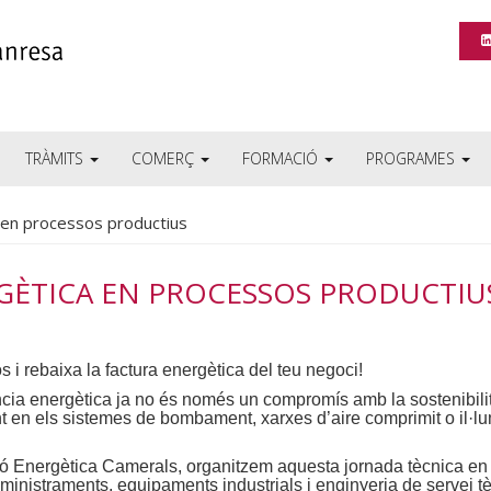
TRÀMITS
COMERÇ
FORMACIÓ
PROGRAMES
 en processos productius
RGÈTICA EN PROCESSOS PRODUCTIU
i rebaixa la factura energètica del teu negoci!
ciència energètica ja no és només un compromís amb la sostenibilit
t en els sistemes de bombament, xarxes d’aire comprimit o il·l
ió Energètica Camerals, organitzem aquesta jornada tècnica en 
inistraments, equipaments industrials i enginyeria de servei t