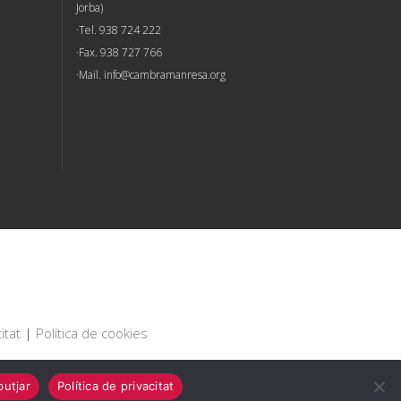
Jorba)
Tel. 938 724 222
Fax. 938 727 766
Mail.
info@cambramanresa.org
itat
|
Política de cookies
utjar
Política de privacitat