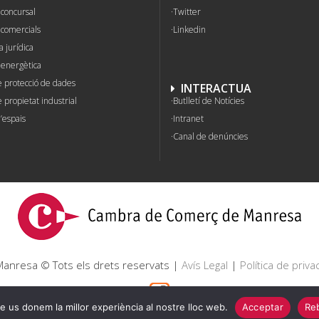
concursal
Twitter
 comercials
Linkedin
a jurídica
 energètica
e protecció de dades
INTERACTUA
 propietat industrial
Butlletí de Notícies
’espais
Intranet
Canal de denúncies
nresa © Tots els drets reservats |
Avís Legal
|
Política de privac
e us donem la millor experiència al nostre lloc web.
Acceptar
Reb