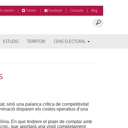
Linkedin
Twitter
Facebook
Contacte
Blog
ESTUDIS
TERRITORI
CENS ELECTORAL
S
at, sinó una palanca crítica de competitivitat
uminació disparen els costos operatius d’una
línia. En que tindrem el plaer de comptar amb
ècnic, que aportarà una visió completament