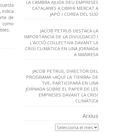
LA CAMBRA AJUDA DEU EMPRESES
cuesta
CATALANES A OBRIR MERCAT A
 indica
JAPÓ I COREA DEL SUD
arte de
o como
rables.
JACOB PETRUS DESTACA LA
IMPORTÀNCIA DE LA DIVULGACIÓ I
L’ACCIÓ COL·LECTIVA DAVANT LA
CRISI CLIMÀTICA EN UNA JORNADA
A MANRESA
JACOB PETRUS, DIRECTOR DEL
PROGRAMA «AQUÍ LA TIERRA» DE
TVE, PARTICIPARÀ EN UNA
JORNADA SOBRE EL PAPER DE LES
EMPRESES DAVANT LA CRISI
CLIMÀTICA
Arxius
Arxius