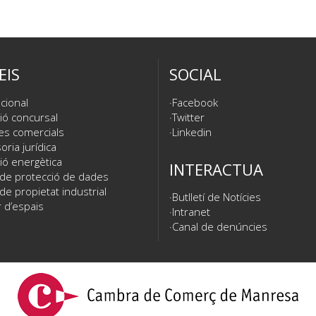
EIS
SOCIAL
cional
Facebook
ió concursal
Twitter
es comercials
Linkedin
ria jurídica
ió energètica
INTERACTUA
 de protecció de dades
de propietat industrial
Butlletí de Notícies
 d’espais
Intranet
Canal de denúncies